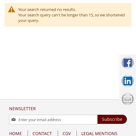
Your search returned no results.
Your search query can't be longer than 15, so we shortened
your query.
NEWSLETTER
Sign
Subscribe
Up
for
HOME
CONTACT
CGV
LEGAL MENTIONS
Our