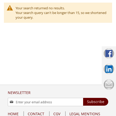
Your search returned no results.
Your search query can't be longer than 15, so we shortened
your query.
NEWSLETTER
Sign
Subscribe
Up
for
HOME
CONTACT
CGV
LEGAL MENTIONS
Our