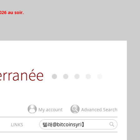
026 au soir.
My account
Advanced Search
H
LINKS
Search
Search