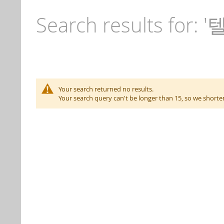
Search results for: 
Your search returned no results.
Your search query can't be longer than 15, so we short