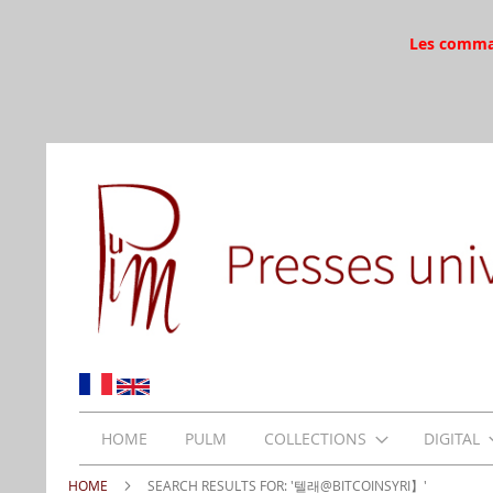
Les command
HOME
PULM
COLLECTIONS
DIGITAL
HOME
SEARCH RESULTS FOR: '텔래@BITCOINSYRI】'