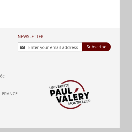
NEWSLETTER
Sign
Subscribe
Up
for
Our
Newsletter:
née
y
— FRANCE