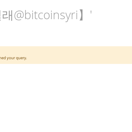
'텔래@bitcoinsyri】'
ened your query.