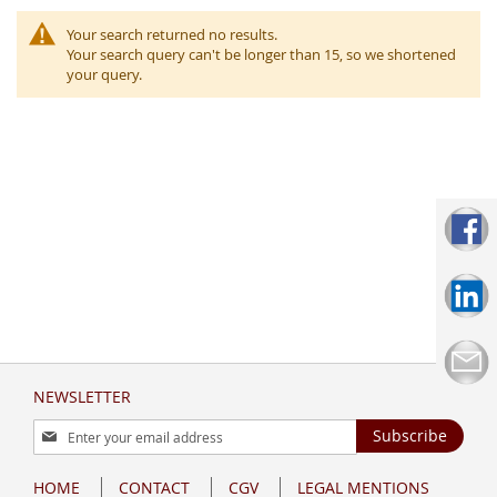
Your search returned no results.
Your search query can't be longer than 15, so we shortened
your query.
NEWSLETTER
Sign
Subscribe
Up
for
HOME
CONTACT
CGV
LEGAL MENTIONS
Our