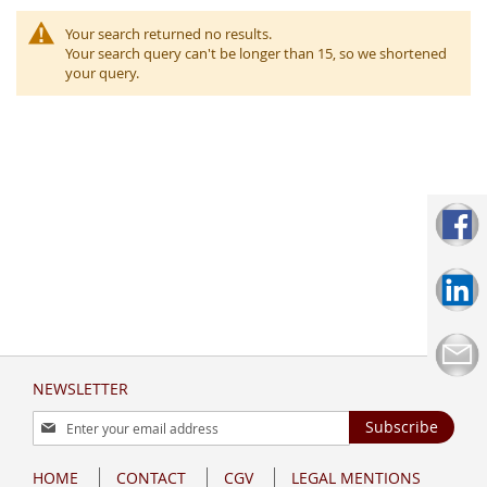
Your search returned no results.
Your search query can't be longer than 15, so we shortened
your query.
NEWSLETTER
Sign
Subscribe
Up
for
HOME
CONTACT
CGV
LEGAL MENTIONS
Our