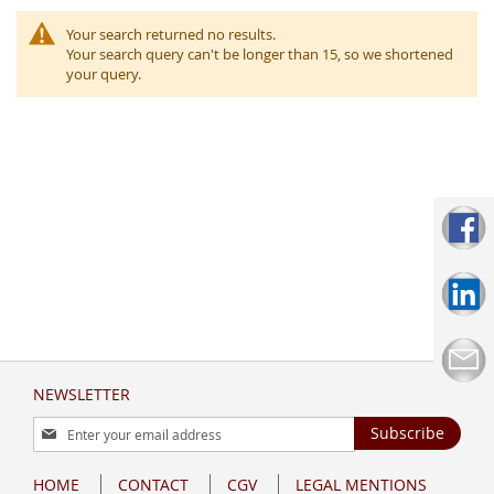
Your search returned no results.
Your search query can't be longer than 15, so we shortened
your query.
NEWSLETTER
Sign
Subscribe
Up
for
HOME
CONTACT
CGV
LEGAL MENTIONS
Our