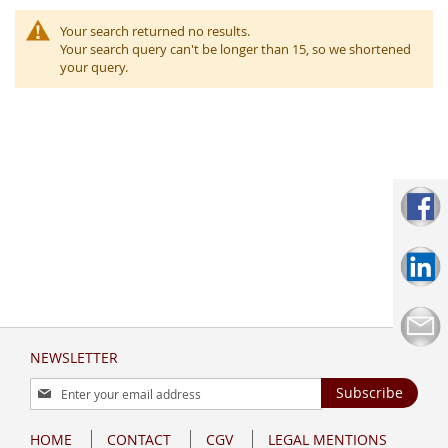
Your search returned no results.
Your search query can't be longer than 15, so we shortened
your query.
NEWSLETTER
Sign
Subscribe
Up
for
HOME
CONTACT
CGV
LEGAL MENTIONS
Our