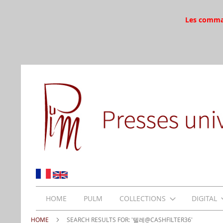
Les command
HOME
PULM
COLLECTIONS
DIGITAL
HOME
SEARCH RESULTS FOR: '텔레@CASHFILTER36'