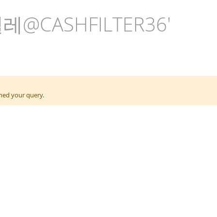
 '텔레@CASHFILTER36'
ened your query.