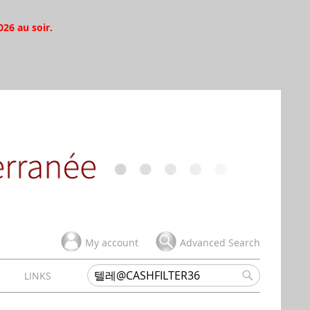
026 au soir.
My account
Advanced Search
H
LINKS
Search
Search