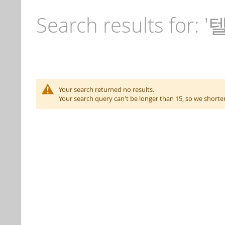
Search results for:
Your search returned no results.
Your search query can't be longer than 15, so we short