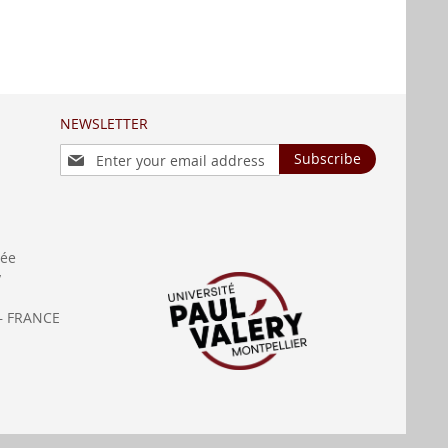
NEWSLETTER
Sign
Subscribe
Up
for
Our
Newsletter:
née
y
— FRANCE