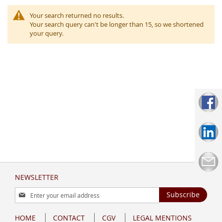
Your search returned no results.
Your search query can't be longer than 15, so we shortened
your query.
NEWSLETTER
Sign
Subscribe
Up
for
HOME
CONTACT
CGV
LEGAL MENTIONS
Our