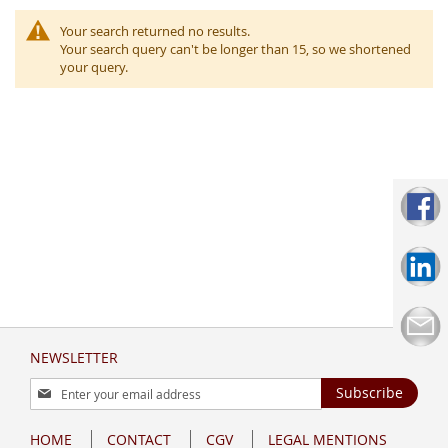
Your search returned no results.
Your search query can't be longer than 15, so we shortened
your query.
NEWSLETTER
Sign
Subscribe
Up
for
HOME
CONTACT
CGV
LEGAL MENTIONS
Our