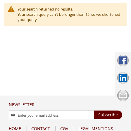
Your search returned no results.
Your search query can't be longer than 15, so we shortened
your query.
NEWSLETTER
Sign
Subscribe
Up
for
HOME
CONTACT
CGV
LEGAL MENTIONS
Our