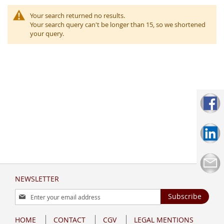
Your search returned no results.
Your search query can't be longer than 15, so we shortened
your query.
NEWSLETTER
Sign
Subscribe
Up
for
HOME
CONTACT
CGV
LEGAL MENTIONS
Our