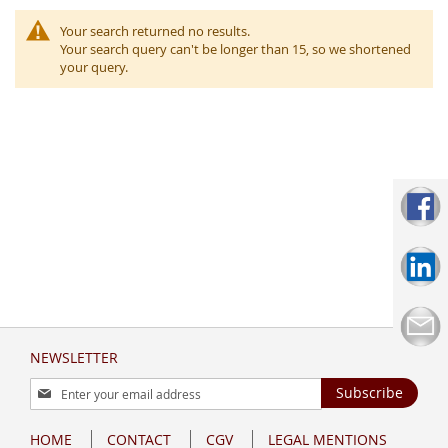
Your search returned no results.
Your search query can't be longer than 15, so we shortened
your query.
NEWSLETTER
Sign
Subscribe
Up
for
HOME
CONTACT
CGV
LEGAL MENTIONS
Our