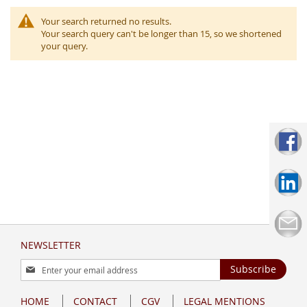
Your search returned no results.
Your search query can't be longer than 15, so we shortened
your query.
NEWSLETTER
Sign
Subscribe
Up
for
HOME
CONTACT
CGV
LEGAL MENTIONS
Our