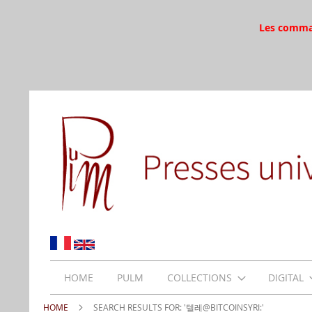
Les command
HOME
PULM
COLLECTIONS
DIGITAL
HOME
SEARCH RESULTS FOR: '텔레@BITCOINSYRI:'