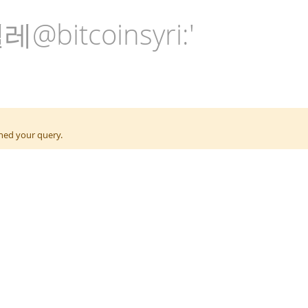
텔레@bitcoinsyri:'
ened your query.