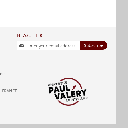
NEWSLETTER
Sign
Subscribe
Up
for
Our
Newsletter:
née
y
— FRANCE