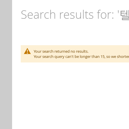
Search results for: '
Your search returned no results.
Your search query can't be longer than 15, so we short