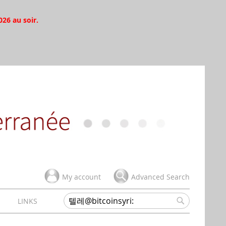
026 au soir.
My account
Advanced Search
H
LINKS
Search
Search