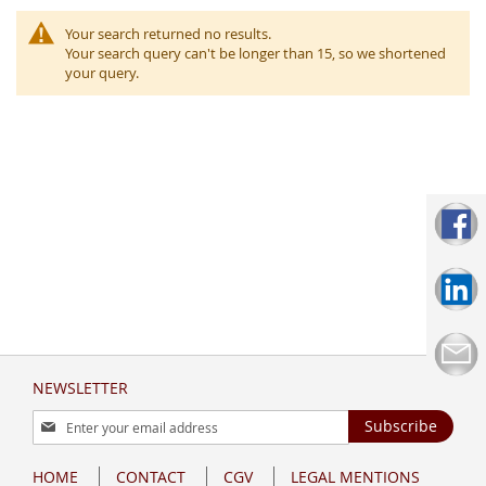
Your search returned no results.
Your search query can't be longer than 15, so we shortened
your query.
NEWSLETTER
Sign
Subscribe
Up
for
HOME
CONTACT
CGV
LEGAL MENTIONS
Our