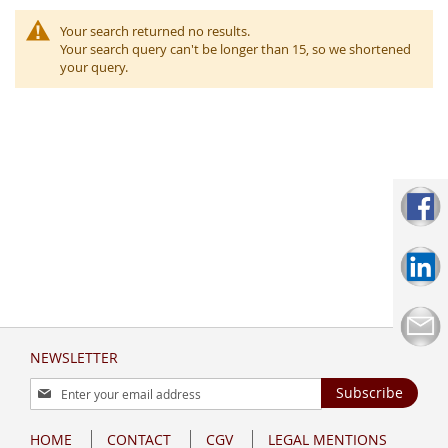
Your search returned no results.
Your search query can't be longer than 15, so we shortened
your query.
NEWSLETTER
Sign
Subscribe
Up
for
HOME
CONTACT
CGV
LEGAL MENTIONS
Our