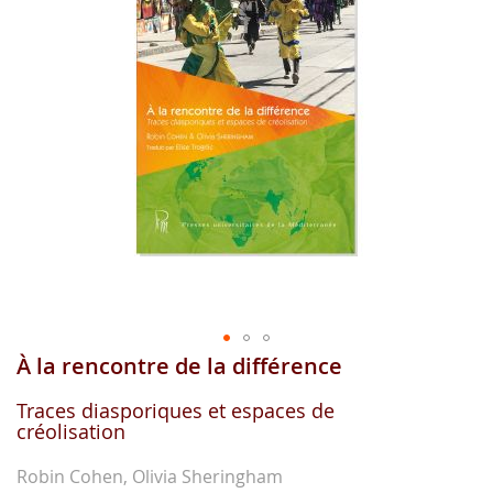
gallerie
d'image
À la rencontre de la différence
Aller
au
début
Traces diasporiques et espaces de
créolisation
de
la
gallerie
Robin Cohen, Olivia Sheringham