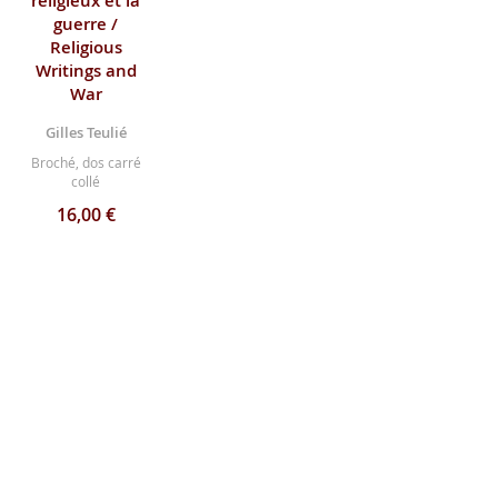
religieux et la
guerre /
Religious
Writings and
War
Gilles Teulié
Broché, dos carré
collé
16,00 €