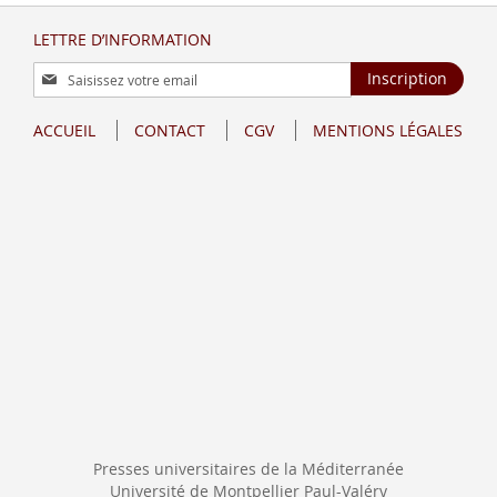
LETTRE D’INFORMATION
Inscription
Inscription
à
notre
ACCUEIL
CONTACT
CGV
MENTIONS LÉGALES
lettre
d’information
:
Presses universitaires de la Méditerranée
Université de Montpellier Paul-Valéry