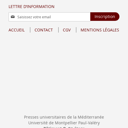
LETTRE D’INFORMATION
Inscription
Inscription
à
notre
ACCUEIL
CONTACT
CGV
MENTIONS LÉGALES
lettre
d’information
:
Presses universitaires de la Méditerranée
Université de Montpellier Paul-Valéry
er