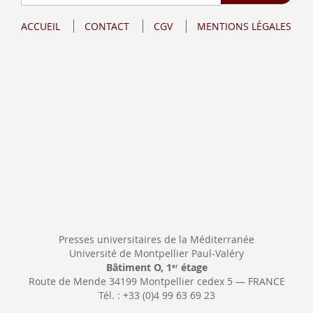
à
notre
ACCUEIL
CONTACT
CGV
MENTIONS LÉGALES
lettre
d’information
:
Presses universitaires de la Méditerranée
Université de Montpellier Paul-Valéry
Bâtiment O, 1
étage
er
Route de Mende 34199 Montpellier cedex 5 — FRANCE
Tél. : +33 (0)4 99 63 69 23