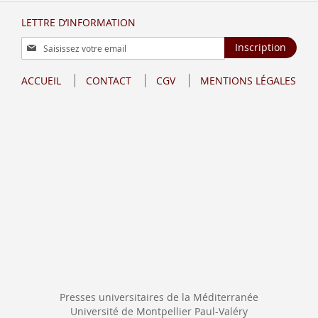
LETTRE D’INFORMATION
Inscription
Inscription
à
notre
ACCUEIL
CONTACT
CGV
MENTIONS LÉGALES
lettre
d’information
:
Presses universitaires de la Méditerranée
Université de Montpellier Paul-Valéry