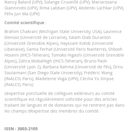
Nancy Balard (UPV), Solange Cruveillé (UPV), Mariarosaria
Gianninoto (UPV), Rima Labban (UPV), Abdenbi Lachkar (UPV),
Félix Jun Ma (UPV)
Comité scientifique
:
Brahim Chakrani (Michigan State University, USA), Laurence
Denooz (Université de Lorraine), Salam Diab Duranton
(Université Grenoble Alpes), Hayssam Kotob (Université
Libanaise), Samia Ferhat (Université Paris Nanterre), Shkooh
Hoseini (IHCS-Teheran), Tomoko Higashi (Université Grenoble
Alpes), Zahra Moballegh (IHCS-Teheran), Bruno Paoli
(Université Lyon 2), Barbara Rahma (Université de Fès), Driss
Soulaimani (San Diego State University), Frédéric Wang
(INALCO, Paris), Madeleine Voga (UPV), Cécilia Yu Xinyue
(INALCO, Paris)
L’expertise ponctuelle de collègues extérieurs au comité
scientifique est régulièrement sollicitée pour des articles
traitant de langues et de domaines qui ne rentrent pas dans
les champs d’expertise des membres du comité.
ISSN : 3003-2105