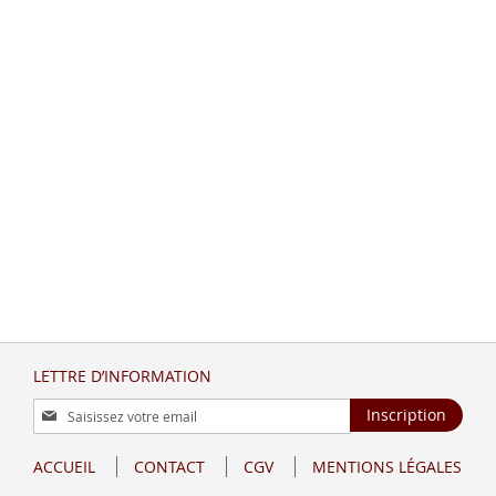
LETTRE D’INFORMATION
Inscription
Inscription
à
notre
ACCUEIL
CONTACT
CGV
MENTIONS LÉGALES
lettre