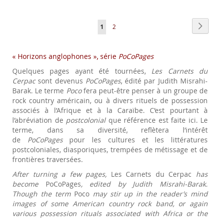
Page
Page
Suiva
Vous
Page
1
2
lisez
« Horizons anglophones », série
actuellement
PoCoPages
Quelques pages ayant été tournées,
la
Les Carnets du
Cerpac
sont devenus
PoCoPages
, édité par Judith Misrahi-
page
Barak. Le terme
Poco
fera peut-être penser à un groupe de
rock country américain, ou à divers rituels de possession
associés à l’Afrique et à la Caraïbe. C’est pourtant à
l’abréviation de
postcolonial
que référence est faite ici. Le
terme, dans sa diversité, reflètera l’intérêt
de
PoCoPages
pour les cultures et les littératures
postcoloniales, diasporiques, trempées de métissage et de
frontières traversées.
After turning a few pages,
Les Carnets du Cerpac
has
become
PoCoPages
, edited by Judith Misrahi-Barak.
Though the term
Poco
may stir up in the reader’s mind
images of some American country rock band, or again
various possession rituals associated with Africa or the