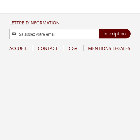
LETTRE D’INFORMATION
Inscription
Inscription
à
notre
ACCUEIL
CONTACT
CGV
MENTIONS LÉGALES
lettre
d’information
: