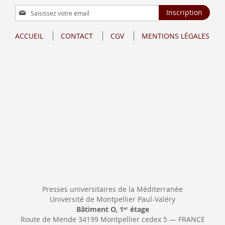
Inscription
Inscription
à
notre
ACCUEIL
CONTACT
CGV
MENTIONS LÉGALES
lettre
d’information
:
Presses universitaires de la Méditerranée
Université de Montpellier Paul-Valéry
Bâtiment O, 1
étage
er
Route de Mende 34199 Montpellier cedex 5 — FRANCE