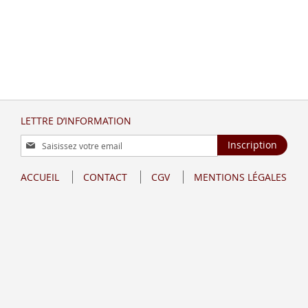
LETTRE D’INFORMATION
Inscription
Inscription
à
notre
ACCUEIL
CONTACT
CGV
MENTIONS LÉGALES
lettre
d’information
: