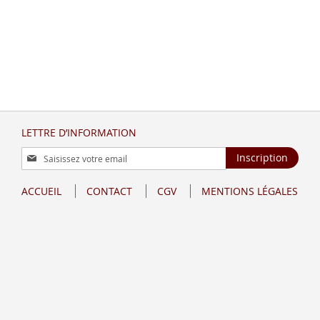
LETTRE D’INFORMATION
Inscription
Inscription
à
notre
ACCUEIL
CONTACT
CGV
MENTIONS LÉGALES
lettre
d’information
: