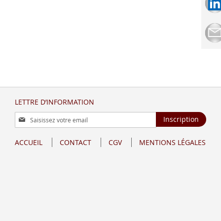
LETTRE D’INFORMATION
Inscription
Inscription
à
notre
ACCUEIL
CONTACT
CGV
MENTIONS LÉGALES
lettre
d’information
: