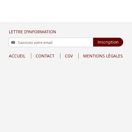
LETTRE D’INFORMATION
Inscription
Inscription
à
notre
ACCUEIL
CONTACT
CGV
MENTIONS LÉGALES
lettre
d’information
: