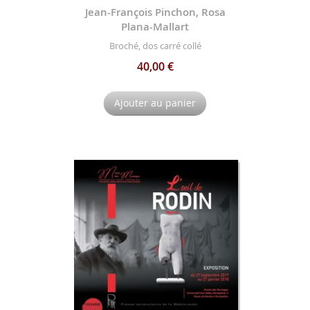
Jean-François Pinchon, Rosa
Plana-Mallart
Broché, dos carré collé
40,00 €
Ajouter au panier