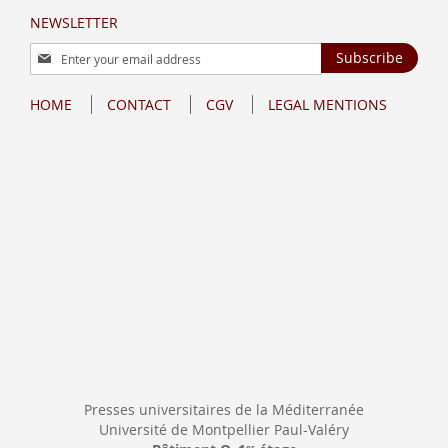
NEWSLETTER
Sign
Subscribe
Up
for
HOME
CONTACT
CGV
LEGAL MENTIONS
Our
Newsletter:
Presses universitaires de la Méditerranée
Université de Montpellier Paul-Valéry
er