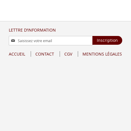
LETTRE D’INFORMATION
Inscription
Inscription
à
notre
ACCUEIL
CONTACT
CGV
MENTIONS LÉGALES
lettre
d’information
: