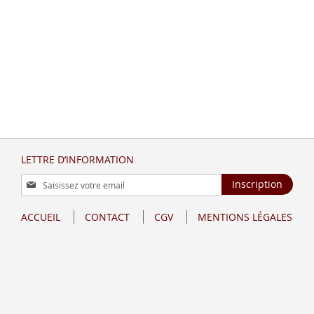
LETTRE D’INFORMATION
Inscription
Inscription
à
notre
ACCUEIL
CONTACT
CGV
MENTIONS LÉGALES
lettre
d’information
: