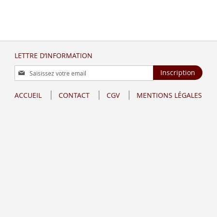
LETTRE D’INFORMATION
Inscription
Inscription
à
notre
ACCUEIL
CONTACT
CGV
MENTIONS LÉGALES
lettre
d’information
: