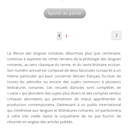
Ajouter au panier
Page
Page
Suiva
Vous
Page
1
2
lisez
actuellement
La
Revue des langues romanes
, désormais plus que centenaire,
continue à exploiter les riches terrains de la philologie des langues
la
romanes, au sens classique du terme, et du texte littéraire occitan.
page
Son numéro annuel est composé de deux fascicules consacrés à un
thème particulier qui peut concerner l’ancien français, l’occitan de
toutes les périodes ou encore des sujets communs à plusieurs
littératures romanes. Ces recueils d’articles sont complétés de
« varia » qui abordent des sujets plus divers et des comptes rendus
critiques abondants qui permettent de mieux appréhender la
production contemporaine. S’adressant à un public international
qui s’intéresse aux langues et littératures romanes, on pardonnera
à cette très vieille dame la coquetterie de ne pas fournir de
résumés en anglais des articles publiés.