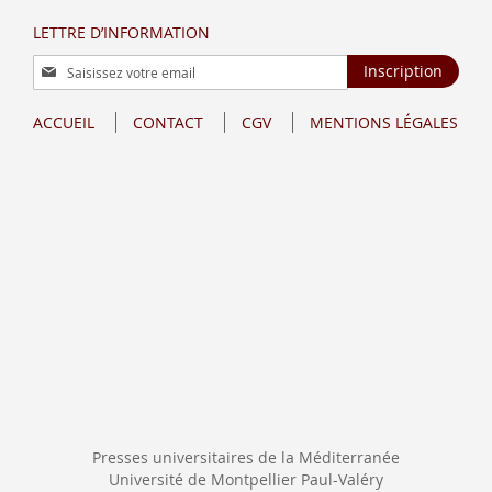
LETTRE D’INFORMATION
Inscription
Inscription
à
notre
ACCUEIL
CONTACT
CGV
MENTIONS LÉGALES
lettre
d’information
:
Presses universitaires de la Méditerranée
Université de Montpellier Paul-Valéry