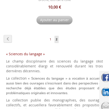
10,00 €
Ajouter au panier
Page
Page
Précédent
Page
Vous
1
2
lisez
« Sciences du langage »
actuellement
Le champ disciplinaire des sciences du langage s’est
la
considérablement élargi et renouvelé durant les trois
page
dernières décennies.
La collection «
Sciences du langage
» a vocation à accueillir
aussi bien des ouvrages s’inscrivant dans des perspectives de
recherche déjà établies que des études proposant des
problématiques originales et innovantes.
La collection publie des monographies, des ouvrages
collectifs, et accueillera favorablement des propositions