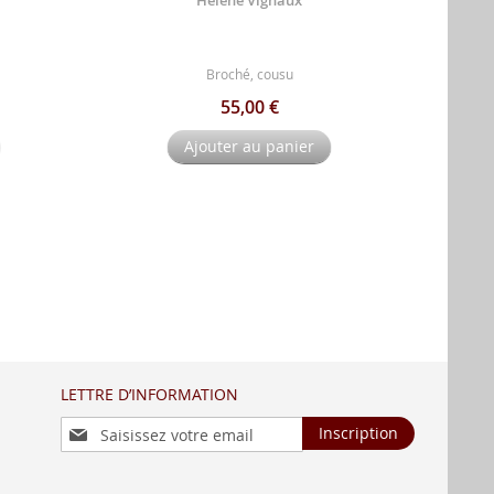
Broché, cousu
55,00 €
Ajouter au panier
LETTRE D’INFORMATION
Inscription
Inscription
à
notre
lettre