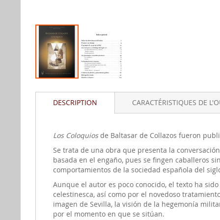
Aller
au
DESCRIPTION
CARACTÉRISTIQUES DE L'
début
de
la
gallerie
Los Coloquios
de Baltasar de Collazos fueron publi
d'image
Se trata de una obra que presenta la conversación
basada en el engaño, pues se fingen caballeros sin
comportamientos de la sociedad española del siglo
Aunque el autor es poco conocido, el texto ha sido 
celestinesca, así como por el novedoso tratamiento
imagen de Sevilla, la visión de la hegemonía milit
por el momento en que se sitúan.