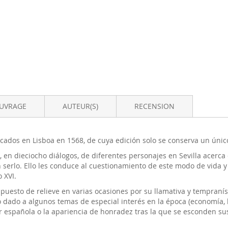
OUVRAGE
AUTEUR(S)
RECENSION
cados en Lisboa en 1568, de cuya edición solo se conserva un únic
, en dieciocho diálogos, de diferentes personajes en Sevilla acerc
 serlo. Ello les conduce al cuestionamiento de este modo de vida y 
 XVI.
puesto de relieve en varias ocasiones por su llamativa y tempranísi
 dado a algunos temas de especial interés en la época (economía, h
ar española o la apariencia de honradez tras la que se esconden sus