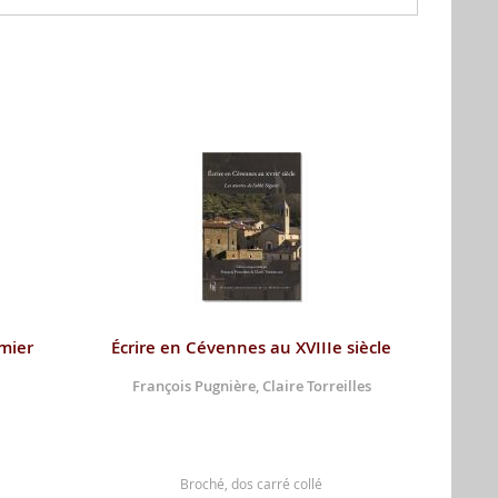
mier
Écrire en Cévennes au XVIIIe siècle
François Pugnière, Claire Torreilles
Broché, dos carré collé