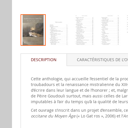
Aller
au
DESCRIPTION
CARACTÉRISTIQUES DE L'
début
de
la
gallerie
Cette anthologie, qui accueille l’essentiel de la pr
d'image
troubadours et la renaissance mistralienne du XIX
e
d’écrire dans leur langue et de l’honorer ; et, mal
de Pèire Goudouli surtout, mais aussi celles de L
imputables à l’air du temps qu’à la qualité de leu
Cet ouvrage s’inscrit dans un projet d’ensemble, 
occitane du Moyen Âge
(« Lo Gat ros », 2006) et l’
An