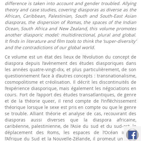
difference is taken into account and gender troubled. Allying
theory and case studies, covering diasporas as diverse as the
African, Caribbean, Palestinian, South and South-East Asian
diasporas, the dispersion of Romas, the spaces of the Indian
Ocean, South Africa and New Zealand, this volume promotes
another diasporic model: multidirectional, plural and global.
It finds in literature and film tools to think the ‘super-diversity’
and the contradictions of our global world.
Ce volume est un état des lieux de l’évolution du concept de
diaspora depuis l’avènement des études diasporiques dans
les années quatre-vingt-dix, et plus particulièrement, de son
questionnement face à d’autres concepts : transnationalisme,
cosmopolitisme et créolisation. Il décrit les discontinuités de
l’expérience diasporique, mais également les négociations en
cours. Fort de l’apport des études transatlantiques, de genre
et de la théorie queer, il rend compte de l’infléchissement
théorique lorsque le sexe est pris en compte ou que le genre
se trouble. Alliant théorie et analyse de cas, recouvrant des
diasporas aussi diverses que la diaspora africaine,
caribéenne, palestinienne, de l’Asie du sud et du sud-est, le
déplacement des Roms, les espaces de l’Océan indien,
l’Afrique du Sud et la Nouvelle-Zélande, il promeut un autre