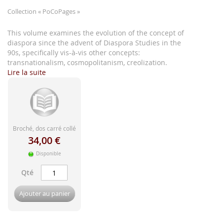
d'image
Collection
« PoCoPages »
This volume examines the evolution of the concept of
diaspora since the advent of Diaspora Studies in the
90s, specifically vis-à-vis other concepts:
transnationalism, cosmopolitanism, creolization.
Lire la suite
Broché, dos carré collé
34,00 €
Disponible
Qté
Ajouter au panier