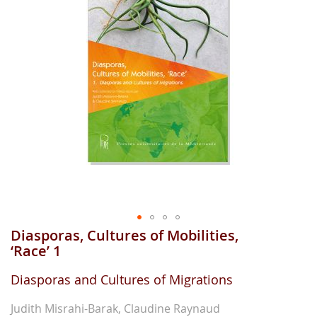
gallerie
d'image
Diasporas, Cultures of Mobilities,
Aller
au
‘Race’ 1
début
de
Diasporas and Cultures of Migrations
la
gallerie
Judith Misrahi-Barak, Claudine Raynaud