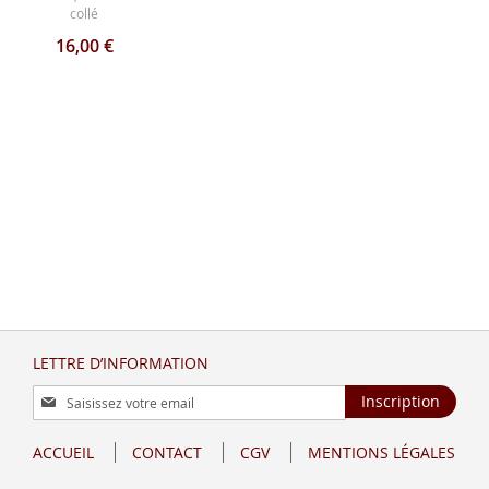
collé
16,00 €
LETTRE D’INFORMATION
Inscription
Inscription
à
notre
ACCUEIL
CONTACT
CGV
MENTIONS LÉGALES
lettre
d’information