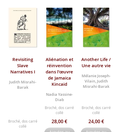
Revisiting
Aliénation et
Another Life /
Slave
réinvention
Une autre vie
Narratives I
dans l'œuvre
Mélanie Joseph-
de Jamaica
Vilain, Judith
Judith Misrahi-
Kincaid
Misrahi-Barak
Barak
Nadia Yassine-
Diab
Broché, dos carré
Broché, dos carré
collé
collé
28,00 €
24,00 €
Broché, dos carré
collé
Ajouter au
Ajouter au