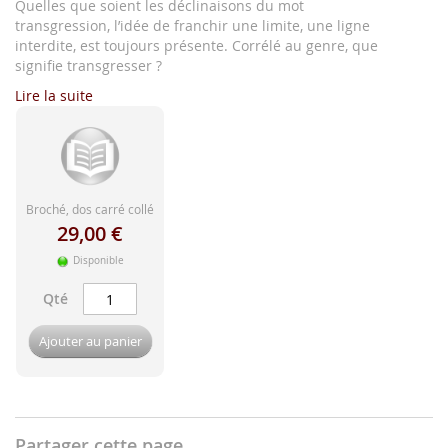
d'image
Quelles que soient les déclinaisons du mot
transgression, l’idée de franchir une limite, une ligne
interdite, est toujours présente. Corrélé au genre, que
signifie transgresser ?
Lire la suite
Broché, dos carré collé
29,00 €
Disponible
Qté
Ajouter au panier
Partager cette page