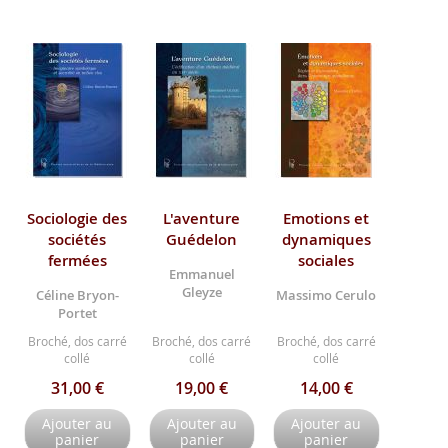
Sociologie des
L'aventure
Emotions et
sociétés
Guédelon
dynamiques
fermées
sociales
Emmanuel
Gleyze
Céline Bryon-
Massimo Cerulo
Portet
Broché, dos carré
Broché, dos carré
Broché, dos carré
collé
collé
collé
31,00 €
19,00 €
14,00 €
Ajouter au
Ajouter au
Ajouter au
panier
panier
panier