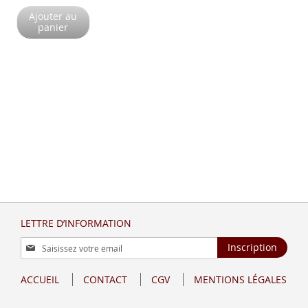
Ajouter au
panier
LETTRE D’INFORMATION
Inscription
Inscription
à
notre
ACCUEIL
CONTACT
CGV
MENTIONS LÉGALES
lettre
d’information