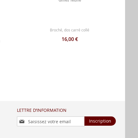
Broché, dos carré collé
16,00 €
LETTRE D’INFORMATION
Inscription
Inscription
à
notre
lettre