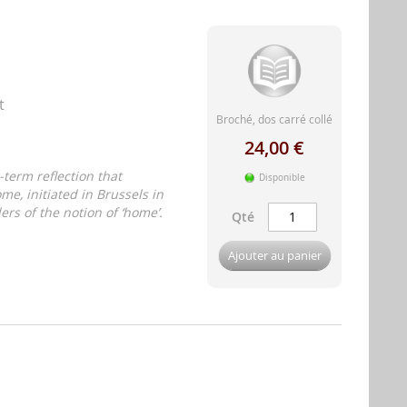
t
Broché, dos carré collé
24,00 €
g-term reflection that
Disponible
me, initiated in Brussels in
rs of the notion of ‘home’.
Qté
Ajouter au panier