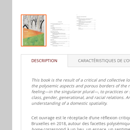
Aller
au
DESCRIPTION
CARACTÉRISTIQUES DE L'
début
de
la
gallerie
This book is the result of a critical and collective 
d'image
the polysemic aspects and porous borders of the no
feeling—in the singularor plural—, to practices or s
class, gender, generational, and racial relations. A
understanding of a domestic spatiality.
Cet ouvrage est le réceptacle d’une réflexion criti
Bruxelles en 2018, autour des facettes polysémiqu
home
correspond à un lieu, un espace, un sentiment