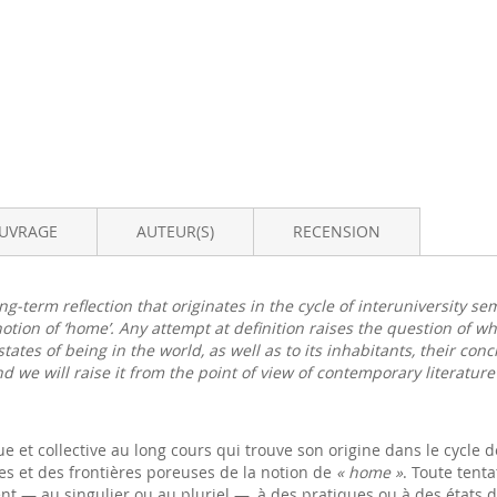
OUVRAGE
AUTEUR(S)
RECENSION
long-term reflection that originates in the cycle of interuniversity 
tion of ‘home’. Any attempt at definition raises the question of w
tates of being in the world, as well as to its inhabitants, their co
nd we will raise it from the point of view of contemporary literature 
que et collective au long cours qui trouve son origine dans le cycle 
es et des frontières poreuses de la notion de
« home »
. Toute tenta
 — au singulier ou au pluriel —, à des pratiques ou à des états d’ê