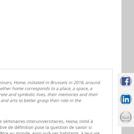
seminars, Home, initiated in Brussels in 2018, around
hether home corresponds to a place, a space, a
ncrete and symbolic lives, their memories and their
and arts to better grasp their role in the
de séminaires interuniversitaires,
Home
, initié à
tive de définition pose la question de savoir si
tre au monde, ainsi qu’à ses habitants, à leur vie