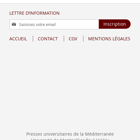
LETTRE D’INFORMATION
Inscription
Inscription
à
notre
ACCUEIL
CONTACT
CGV
MENTIONS LÉGALES
lettre
d’information
:
Presses universitaires de la Méditerranée