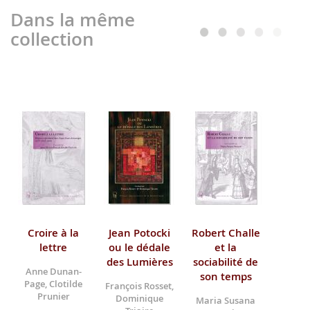
Dans la même
collection
Croire à la
Jean Potocki
Robert Challe
lettre
ou le dédale
et la
des Lumières
sociabilité de
Anne Dunan-
son temps
Page, Clotilde
François Rosset,
Prunier
Dominique
Maria Susana