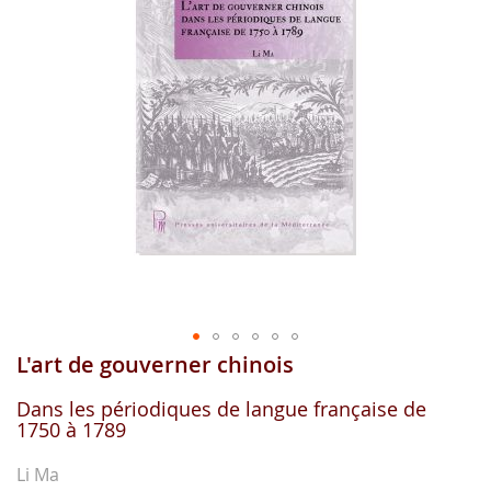
gallerie
d'image
L'art de gouverner chinois
Aller
au
début
Dans les périodiques de langue française de
1750 à 1789
de
la
gallerie
Li Ma