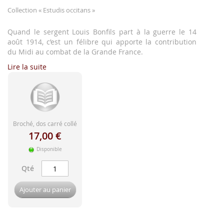
d'image
Collection
« Estudis occitans »
Quand le sergent Louis Bonfils part à la guerre le 14
août 1914, c’est un félibre qui apporte la contribution
du Midi au combat de la Grande France.
Lire la suite
Broché, dos carré collé
17,00 €
Disponible
Qté
Ajouter au panier