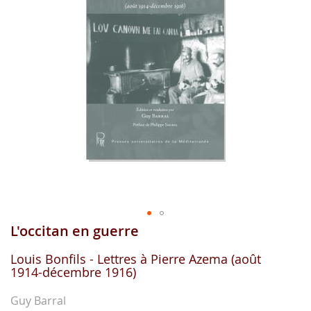
gallerie
d'image
L'occitan en guerre
Aller
au
début
Louis Bonfils - Lettres à Pierre Azema (août
1914-décembre 1916)
de
la
gallerie
Guy Barral