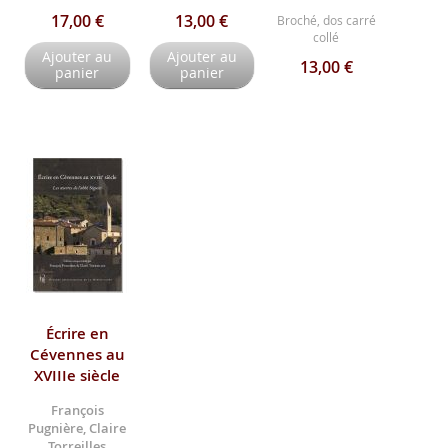
17,00 €
13,00 €
Broché, dos carré
collé
Ajouter au
Ajouter au
13,00 €
panier
panier
Écrire en
Cévennes au
XVIIIe siècle
François
Pugnière, Claire
Torreilles