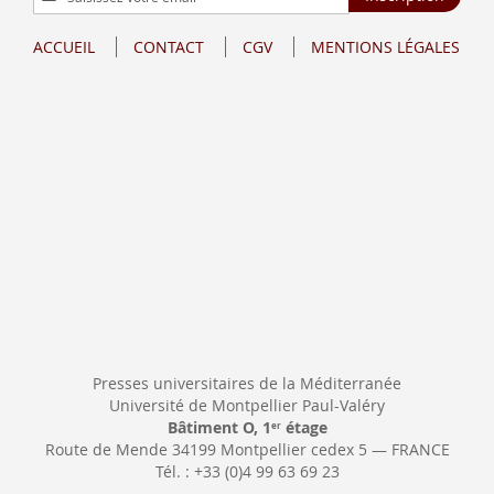
à
notre
ACCUEIL
CONTACT
CGV
MENTIONS LÉGALES
lettre
d’information
:
Presses universitaires de la Méditerranée
Université de Montpellier Paul-Valéry
Bâtiment O, 1
étage
er
Route de Mende 34199 Montpellier cedex 5 — FRANCE
Tél. : +33 (0)4 99 63 69 23