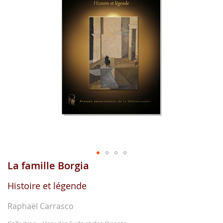
gallerie
d'image
La famille Borgia
Aller
au
début
Histoire et légende
de
la
Raphaël Carrasco
gallerie