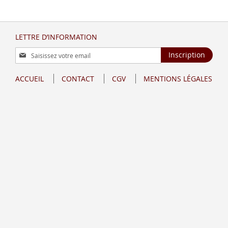
LETTRE D’INFORMATION
Inscription
Inscription
à
notre
ACCUEIL
CONTACT
CGV
MENTIONS LÉGALES
lettre
d’information
: