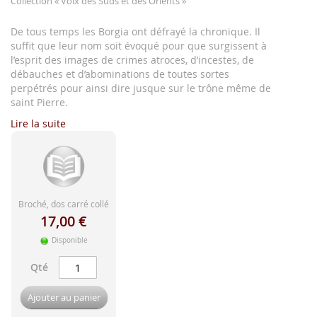
Collection
« Voix des Suds et des Orients »
d'image
De tous temps les Borgia ont défrayé la chronique. Il
suffit que leur nom soit évoqué pour que surgissent à
l’esprit des images de crimes atroces, d’incestes, de
débauches et d’abominations de toutes sortes
perpétrés pour ainsi dire jusque sur le trône même de
saint Pierre.
Lire la suite
Broché, dos carré collé
17,00 €
Disponible
Qté
Ajouter au panier