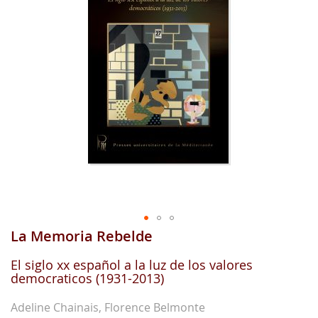
gallerie
d'image
La Memoria Rebelde
Aller
au
début
El siglo xx español a la luz de los valores
democraticos (1931-2013)
de
la
gallerie
Adeline Chainais, Florence Belmonte