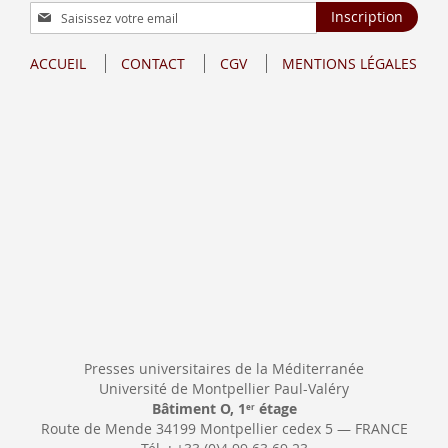
Inscription
Inscription
à
notre
ACCUEIL
CONTACT
CGV
MENTIONS LÉGALES
lettre
d’information
:
Presses universitaires de la Méditerranée
Université de Montpellier Paul-Valéry
Bâtiment O, 1
étage
er
Route de Mende 34199 Montpellier cedex 5 — FRANCE