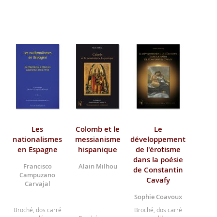
Les
Colomb et le
Le
nationalismes
messianisme
développement
en Espagne
hispanique
de l'érotisme
dans la poésie
Francisco
Alain Milhou
de Constantin
Campuzano
Cavafy
Carvajal
Sophie Coavoux
Broché, dos carré
Broché, dos carré