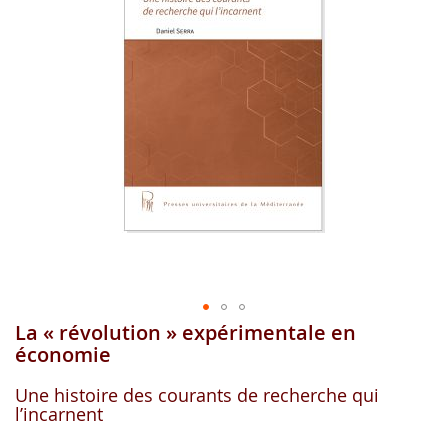
gallerie
d'image
La « révolution » expérimentale en
Aller
au
économie
début
de
Une histoire des courants de recherche qui
la
l’incarnent
gallerie