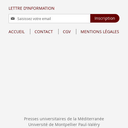
LETTRE D’INFORMATION
Inscription
Inscription
à
notre
ACCUEIL
CONTACT
CGV
MENTIONS LÉGALES
lettre
d’information
:
Presses universitaires de la Méditerranée
Université de Montpellier Paul-Valéry