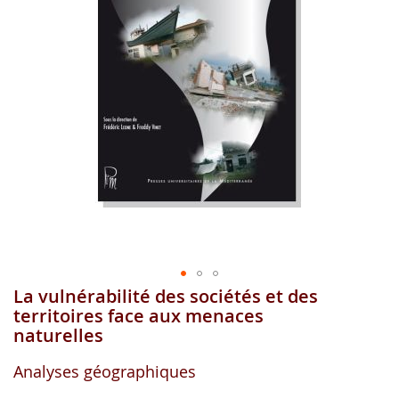
gallerie
d'image
La vulnérabilité des sociétés et des
Aller
au
territoires face aux menaces
début
naturelles
de
la
Analyses géographiques
gallerie