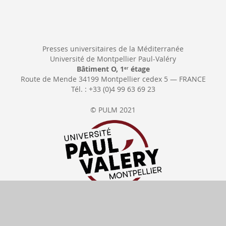
Presses universitaires de la Méditerranée
Université de Montpellier Paul-Valéry
Bâtiment O, 1
étage
er
Route de Mende 34199 Montpellier cedex 5 — FRANCE
Tél. : +33 (0)4 99 63 69 23
© PULM 2021
Se rétracter
Délais de livraison
Tous nos prix
incluent la TVA
Moyens de paiement