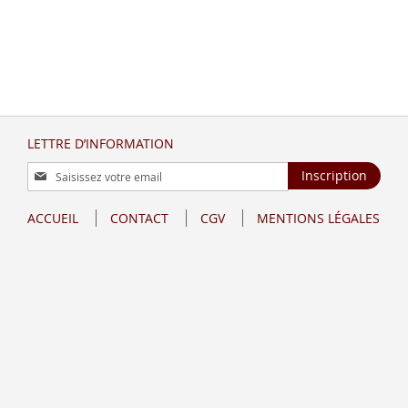
LETTRE D’INFORMATION
Inscription
Inscription
à
notre
ACCUEIL
CONTACT
CGV
MENTIONS LÉGALES
lettre
d’information
: