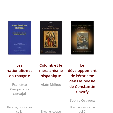
Les
Colomb et le
Le
nationalismes
messianisme
développement
en Espagne
hispanique
de l'érotisme
dans la poésie
Francisco
Alain Milhou
de Constantin
Campuzano
Cavafy
Carvajal
Sophie Coavoux
Broché, dos carré
Broché, dos carré
collé
Broché, cousu
collé