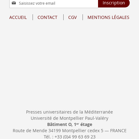
Inscription
Inscription
à
notre
ACCUEIL
CONTACT
CGV
MENTIONS LÉGALES
lettre
d’information
:
Presses universitaires de la Méditerranée
Université de Montpellier Paul-Valéry
Bâtiment O, 1
étage
er
Route de Mende 34199 Montpellier cedex 5 — FRANCE
Tél. : +33 (0)4 99 63 69 23