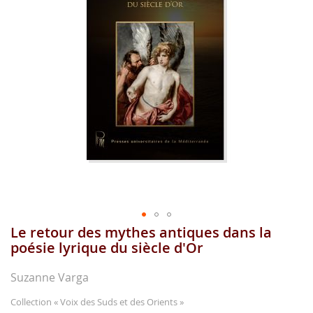
gallerie
d'image
Le retour des mythes antiques dans la
Aller
au
poésie lyrique du siècle d'Or
début
de
Suzanne Varga
la
gallerie
Collection
« Voix des Suds et des Orients »