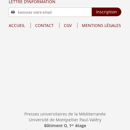
LETTRE D’INFORMATION
Inscription
Inscription
à
notre
ACCUEIL
CONTACT
CGV
MENTIONS LÉGALES
lettre
d’information
:
Presses universitaires de la Méditerranée
Université de Montpellier Paul-Valéry
Bâtiment O, 1
étage
er