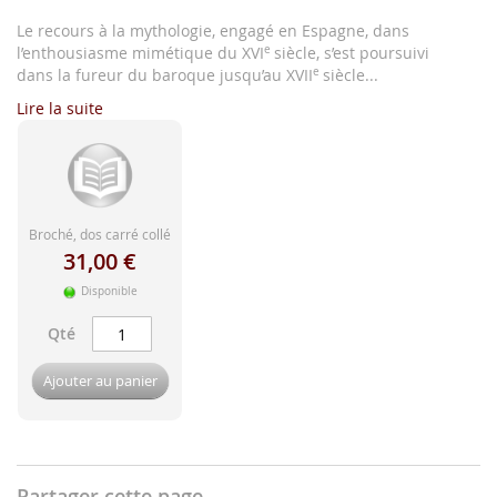
d'image
L
e recours à la mythologie, engagé en Espagne, dans
l’enthousiasme mimétique du XVI
e
siècle, s’est poursuivi
dans la fureur du baroque jusqu’au XVII
e
siècle...
Lire la suite
Broché, dos carré collé
31,00 €
Disponible
Qté
Ajouter au panier
Partager cette page