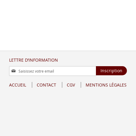
LETTRE D’INFORMATION
Inscription
Inscription
à
notre
ACCUEIL
CONTACT
CGV
MENTIONS LÉGALES
lettre
d’information
: