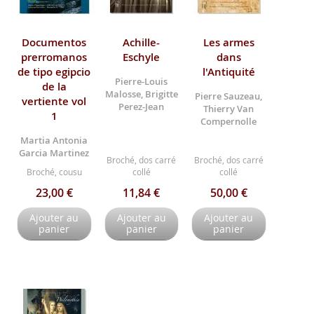
Documentos
Achille-
Les armes
prerromanos
Eschyle
dans
de tipo egipcio
l'Antiquité
Pierre-Louis
de la
Malosse, Brigitte
Pierre Sauzeau,
vertiente vol
Perez-Jean
Thierry Van
1
Compernolle
Martia Antonia
Garcia Martinez
Broché, dos carré
Broché, dos carré
Broché, cousu
collé
collé
23,00 €
11,84 €
50,00 €
Ajouter au
Ajouter au
Ajouter au
panier
panier
panier