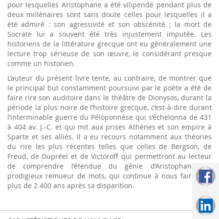
pour lesquelles Aristophane a été vilipendé pendant plus de
deux millénaires sont sans doute celles pour lesquelles il a
été admiré : son agressivité et son obscénité ; la mort de
Socrate lui a souvent été très injustement imputée. Les
historiens de la littérature grecque ont eu généralement une
lecture trop sérieuse de son œuvre, le considérant presque
comme un historien.
L’auteur du présent livre tente, au contraire, de montrer que
le principal but constamment poursuivi par le poète a été de
faire rire son auditoire dans le théâtre de Dionysos, durant la
période la plus noire de l’histoire grecque, c’est-à-dire durant
l’interminable guerre du Péloponnèse qui s’échelonna de 431
à 404 av. J.-C. et qui mit aux prises Athènes et son empire à
Sparte et ses alliés. Il a eu recours notamment aux théories
du rire les plus récentes telles que celles de Bergson, de
Freud, de Dupréel et de Victoroff qui permettront au lecteur
de comprendre l’étendue du génie d’Aristophane, ce
prodigieux remueur de mots, qui continue à nous faire rire,
plus de 2 400 ans après sa disparition.