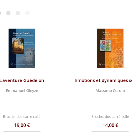
L'aventure Guédelon
Emotions et dynamiques so
Emmanuel Gleyze
Massimo Cerulo
Broché, dos carré collé
Broché, dos carré collé
19,00 €
14,00 €