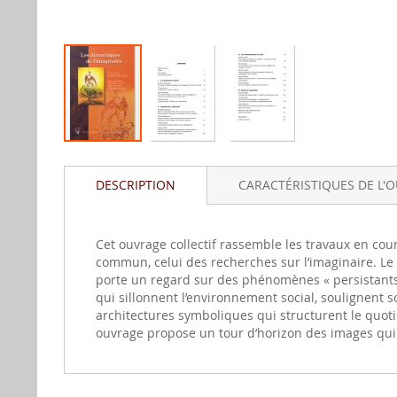
Aller
au
DESCRIPTION
CARACTÉRISTIQUES DE L'
début
de
la
gallerie
Cet ouvrage collectif rassemble les travaux en cou
d'image
commun, celui des recherches sur l’imaginaire. Le 
porte un regard sur des phénomènes « persistants 
qui sillonnent l’environnement social, soulignent 
architectures symboliques qui structurent le quotidi
ouvrage propose un tour d’horizon des images qui s