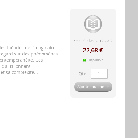
Broché, dos carré collé
des théories de l’imaginaire
22,68 €
un regard sur des phénomènes
 contemporanéité. Ces
Disponible
s qui sillonnent
et sa complexité...
Qté
Ajouter au panier