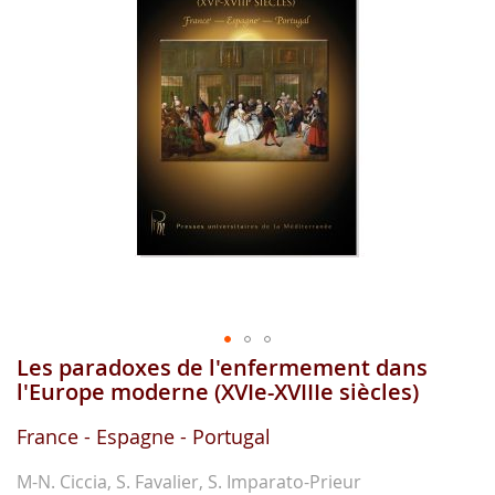
gallerie
d'image
Les paradoxes de l'enfermement dans
Aller
au
l'Europe moderne (XVIe-XVIIIe siècles)
début
de
France - Espagne - Portugal
la
gallerie
M-N. Ciccia, S. Favalier, S. Imparato-Prieur