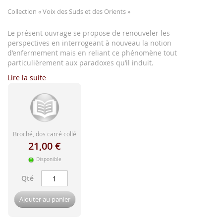
d'image
Collection
« Voix des Suds et des Orients »
Le présent ouvrage se propose de renouveler les
perspectives en interrogeant à nouveau la notion
d’enfermement mais en reliant ce phénomène tout
particulièrement aux paradoxes qu’il induit.
Lire la suite
Broché, dos carré collé
21,00 €
Disponible
Qté
Ajouter au panier