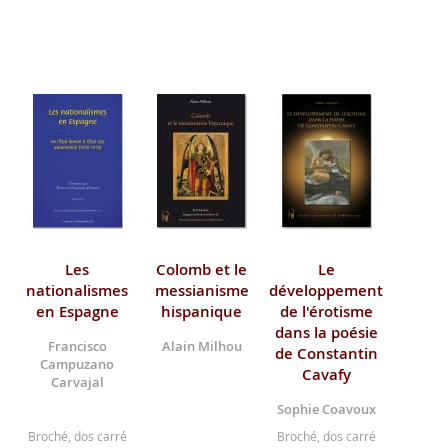
Les
Colomb et le
Le
nationalismes
messianisme
développement
en Espagne
hispanique
de l'érotisme
dans la poésie
Francisco
Alain Milhou
de Constantin
Campuzano
Cavafy
Carvajal
Sophie Coavoux
Broché, dos carré
Broché, dos carré