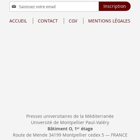
Inscription
Inscription
à
notre
ACCUEIL
CONTACT
CGV
MENTIONS LÉGALES
lettre
d’information
:
Presses universitaires de la Méditerranée
Université de Montpellier Paul-Valéry
Bâtiment O, 1
étage
er
Route de Mende 34199 Montpellier cedex 5 — FRANCE