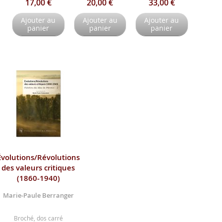
17,00 €
20,00 €
33,00 €
Ajouter au
Ajouter au
Ajouter au
panier
panier
panier
Évolutions/Révolutions
des valeurs critiques
(1860-1940)
Marie-Paule Berranger
Broché, dos carré