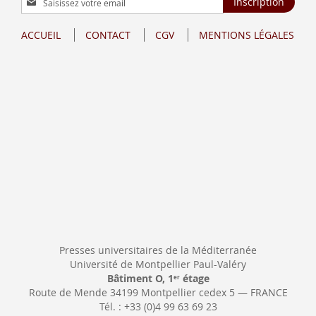
Inscription
à
notre
ACCUEIL
CONTACT
CGV
MENTIONS LÉGALES
lettre
d’information
:
Presses universitaires de la Méditerranée
Université de Montpellier Paul-Valéry
Bâtiment O, 1
étage
er
Route de Mende 34199 Montpellier cedex 5 — FRANCE
Tél. : +33 (0)4 99 63 69 23