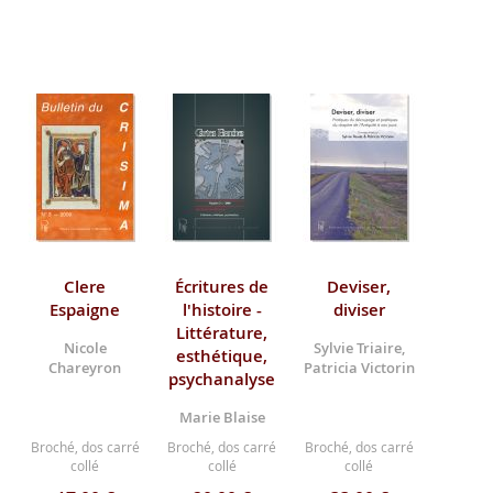
Clere
Écritures de
Deviser,
Espaigne
l'histoire -
diviser
Littérature,
Nicole
Sylvie Triaire,
esthétique,
Chareyron
Patricia Victorin
psychanalyse
Marie Blaise
Broché, dos carré
Broché, dos carré
Broché, dos carré
collé
collé
collé