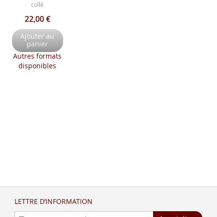
collé
22,00 €
Ajouter au
panier
Autres formats
disponibles
LETTRE D’INFORMATION
Inscription